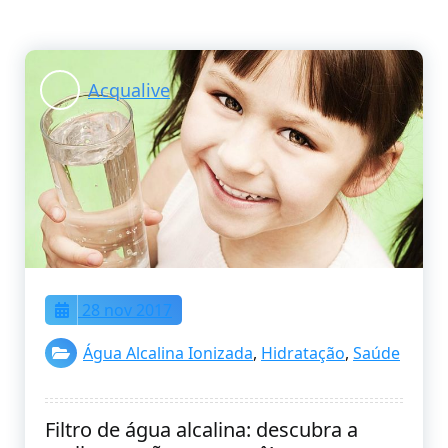
Acqualive
28 nov 2017
Água Alcalina Ionizada
,
Hidratação
,
Saúde
Filtro de água alcalina: descubra a