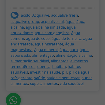
acido
,
Acqualive
,
acqualive fresh
,
acqualive group
,
acqualive sul
,
água
,
água
alcalina
,
água alcalina ionizada
,
água
antioxidante
,
água com gengibre
,
água
comum
,
água de coco
,
água de torneira
,
água
engarrafada
,
água hidratante
,
água
magnesiana
,
água mineral
,
água pura
,
água
saborizada
,
alimentaçao
,
alimentação alcalina
,
alimentação saudável
,
alimentos
,
alimentos
termogênicos
,
doença
,
habitah
,
hábitos
saudáveis
,
investir na saúde
,
pH
,
pH da água
,
refrigerante
,
saúde
,
saúde e bem-estar
,
super
alimentos
,
superalimentos
,
vida saudável