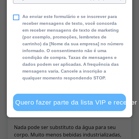
seu
Porque a água alcalina é superior às
telefone
outras bebidas
Ao enviar este formulário e se inscrever para
receber mensagens de texto, você concorda
em receber mensagens de texto de marketing
(por exemplo, promoções, lembretes de
carrinho) da [Nome da sua empresa] no número
informado. O consentimento não é uma
condição de compra. Taxas de mensagens e
dados podem ser aplicadas. A frequência das
mensagens varia. Cancele a inscrição a
Você sente aquela sede, corre para a cozinha
qualquer momento respondendo STOP.
para se hidratar, pega um copo e enche-o com
o que? Se você deu qualquer resposta que não
seja água, sinto em lhe dizer, mas você
Quero fazer parte da lista VIP e receber
respondeu errado e está prejudicando sua
saúde.
Nada pode ser substituto da água para seu
corpo. Muito menos bebidas industrializadas,